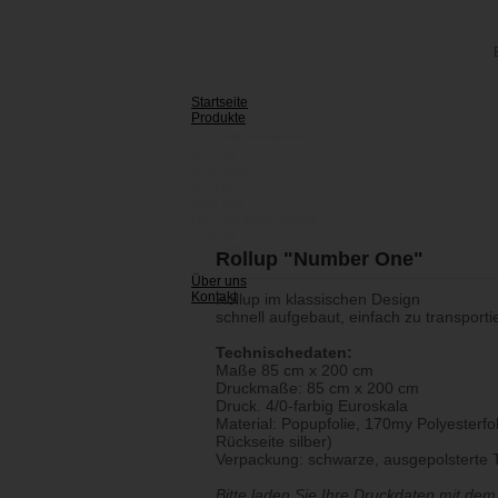
Startseite
Produkte
ECO-Hohlkammerplakat
Banner
Aufkleber
RollUp
Rollup "Number One"
Magnete
Hohlkammer-Plakate
Plakate
Zubehör
Rollup "Number One"
Coronaschutz
Über uns
Kontakt
Rollup im klassischen Design
schnell aufgebaut, einfach zu transporti
Technischedaten:
Maße 85 cm x 200 cm
Druckmaße: 85 cm x 200 cm
Druck. 4/0-farbig Euroskala
Material: Popupfolie, 170my Polyesterfol
Rückseite silber)
Verpackung: schwarze, ausgepolsterte 
Bitte laden Sie Ihre Druckdaten mit de