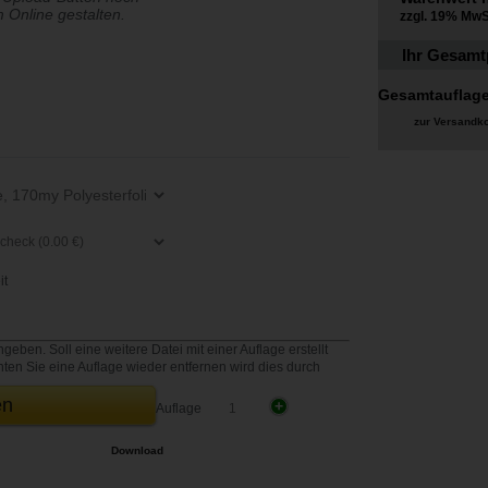
 Online gestalten.
zzgl.
19%
MwS
Ihr Gesamt
Gesamtauflage
zur Versandk
it
ben. Soll eine weitere Datei mit einer Auflage erstellt
ten Sie eine Auflage wieder entfernen wird dies durch
en
+
Auflage
Download