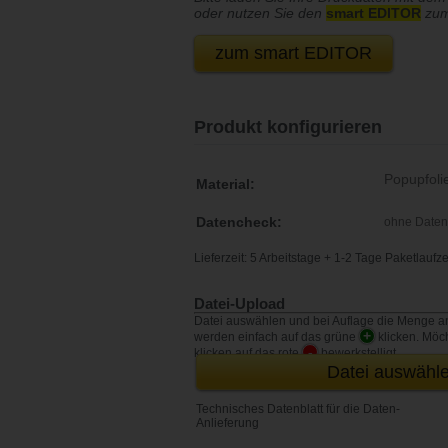
oder nutzen Sie den
smart EDITOR
zum
zum smart EDITOR
Produkt konfigurieren
Material:
Datencheck:
Lieferzeit: 5 Arbeitstage + 1-2 Tage Paketlaufze
Datei-Upload
Datei auswählen und bei Auflage die Menge ange
+
werden einfach auf das grüne
klicken. Möch
-
klicken auf das rote
bewerkstelligt.
Datei auswähl
Technisches Datenblatt für die Daten-
Anlieferung