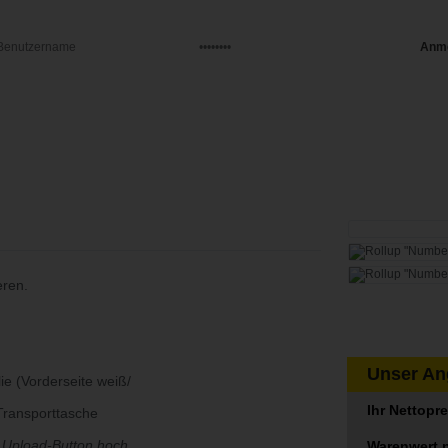
eren.
Unser Ang
ie (Vorderseite weiß/
Ihr Nettopr
Transporttasche
m Upload-Button hoch
Warenwert 