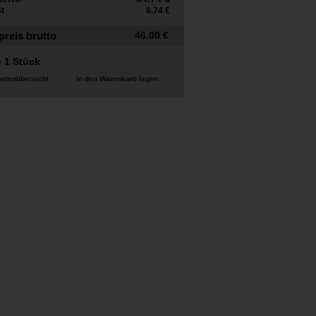
t
8.74 €
preis brutto
46.00 €
 1 Stück
ostenübersicht