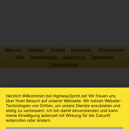
Über uns
Ratgeber
Kontakt
Impressum
Zahlungsarten
AGB
Versandkosten
Datencheck
Datenschutz
Widerrufsrecht
Copyright © 2022 Highway2print.de. Alle Rechte vorbehalten
Herzlich Willkommen bei Highway2print.de! Wir freuen uns
über Ihren Besuch auf unserer Webseite. Wir nutzen Website-
Technologien von Dritten, um unsere Dienste anzubieten und
stetig zu verbessern. Ich bin damit einverstanden und kann
meine Einwilligung jederzeit mit Wirkung für die Zukunft
widerrufen oder ändern.