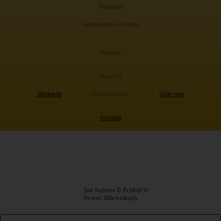
Magnete
Hohlkammer-Plakate
Plakate
Zubehör
Startseite
Coronaschutz
Über uns
Kontakt
Sie haben 0 Artikel in
Ihrem Warenkorb.