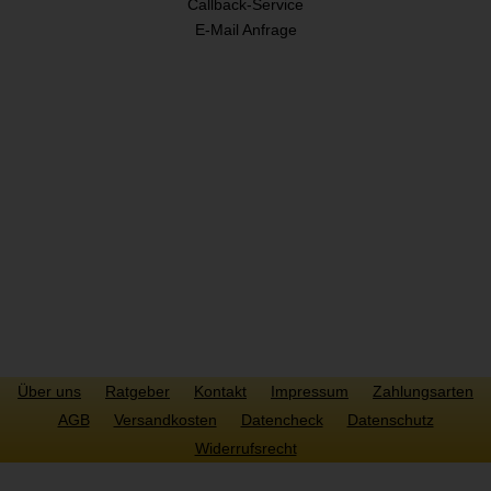
Callback-Service
E-Mail Anfrage
SICHER ZAHLEN
Über uns
Ratgeber
Kontakt
Impressum
Zahlungsarten
AGB
Versandkosten
Datencheck
Datenschutz
Widerrufsrecht
Copyright © 2022 Highway2print.de. Alle Rechte vorbehalten