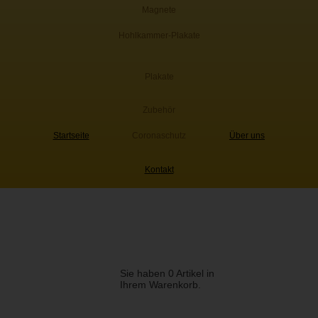
Magnete
Hohlkammer-Plakate
Plakate
Zubehör
Startseite
Coronaschutz
Über uns
Kontakt
Sie haben 0 Artikel in
Ihrem Warenkorb.