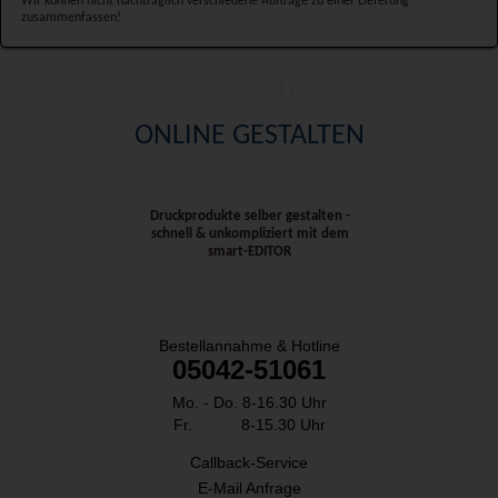
Wir können nicht nachträglich verschiedene Aufträge zu einer Lieferung
zusammenfassen!
smart
EDITOR
ONLINE GESTALTEN
Druckprodukte selber gestalten -
schnell & unkompliziert mit dem
smart-EDITOR
SO ERREICHEN SIE UNS:
Bestellannahme & Hotline
05042-51061
Mo. - Do. 8-16.30 Uhr
Fr. 8-15.30 Uhr
Callback-Service
E-Mail Anfrage