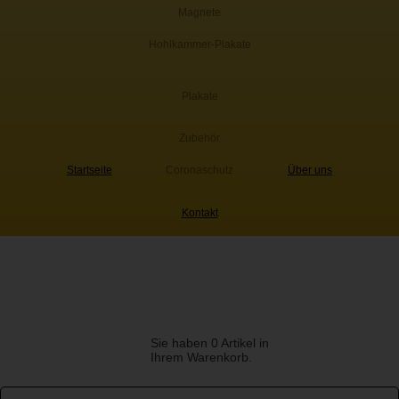
Magnete
Hohlkammer-Plakate
Plakate
Zubehör
Startseite
Coronaschutz
Über uns
Kontakt
Sie haben 0 Artikel in
Ihrem Warenkorb.