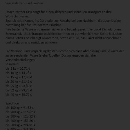
Versandarten- und -kosten
Unser Partner DPD sorgt für einen sicheren und schnellen Transport an Ihre
Wunschadresse.
Egal ob nach Hause, ins Büro oder zur Abgabe bei den Nachbarn, die zuverlässige
Zustellung hat für uns höchste Priorität.
Ihre bestellte Ware wird immer sicher und bedarfsgerecht verpackt (Schutzfolien,
Eckenschutz etc.). Transportschäden kommen so gut wie nicht vor. Sollte trotzdem
einmal etwas beschädigt ankommen, bitten wir Sie, das Paket nicht anzunehmen
und direkt an uns zurück zu schicken.
Die Versand- und Verpackungskosten richten sich nach Abmessung und Gewicht der
zu versendenden Ware (siehe Tabelle). Daraus ergeben sich drei
Versandstaffelungen:
Standard:
bis 3 kg = 10,71 €
bis 10 kg = 14,28 €
bis 15 kg = 17,85 €
bis 20 kg = 21,42 €
bis 25 kg = 23,80 €
bis 32 kg = 29,75 €
bis 40 kg = 35,70 €
Spedition
bis 100 kg = 91,63 €
bis 200 kg = 116,62 €
bis 300 kg = 128,52 €
bis 400 kg = 183,26 €
bis 500 kg = 224,91 €
bis 600 kg = 249,90 €