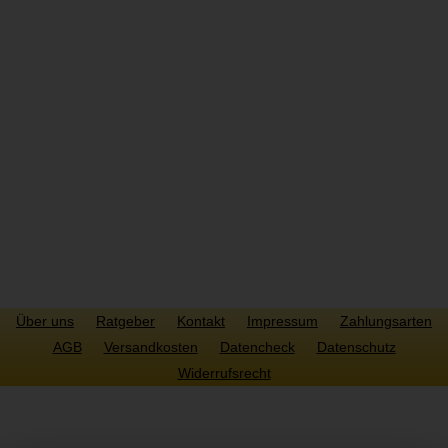
SICHER ZAHLEN
Über uns
Ratgeber
Kontakt
Impressum
Zahlungsarten
AGB
Versandkosten
Datencheck
Datenschutz
Widerrufsrecht
Copyright © 2022 Highway2print.de. Alle Rechte vorbehalten