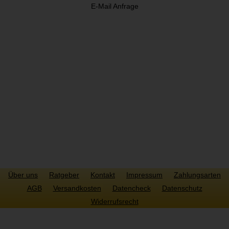
E-Mail Anfrage
SICHER ZAHLEN
Über uns
Ratgeber
Kontakt
Impressum
Zahlungsarten
AGB
Versandkosten
Datencheck
Datenschutz
Widerrufsrecht
Copyright © 2022 Highway2print.de. Alle Rechte vorbehalten