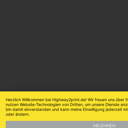
Herzlich Willkommen bei Highway2print.de! Wir freuen uns über I
nutzen Website-Technologien von Dritten, um unsere Dienste anzu
bin damit einverstanden und kann meine Einwilligung jederzeit mi
oder ändern.
ABLEHNEN